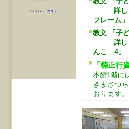
教文 「子
詳しく
プライバシーポリシー
フレーム」
教文 「子
詳しく
んこ 4」
「楠正行
本館1階に
きまさつら
おります。