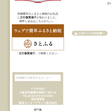
当
四條畷市のふるさと納税のお礼品
に
正行像賛扇子
が加わりました。
御申し込みはこちらから
↓↓↓
「
正行像賛扇子
」で検察ください。
四條畷市立教育文化センター
〒575-0021
大阪府四條畷市南野5丁目2-16
TEL&FAX 072-878-0020
指定管理者
阪奈エンタープライズ株式会社